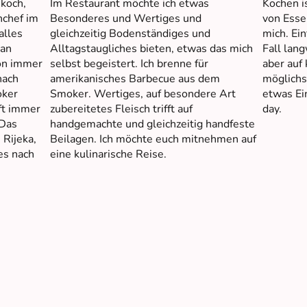
koch,
Im Restaurant möchte ich etwas
Kochen i
nchef im
Besonderes und Wertiges und
von Esse
alles
gleichzeitig Bodenständiges und
mich. Ein
Fan
Alltagstaugliches bieten, etwas das mich
Fall lang
on immer
selbst begeistert. Ich brenne für
aber auf 
nach
amerikanisches Barbecue aus dem
möglichs
oker
Smoker. Wertiges, auf besondere Art
etwas Ei
ft immer
zubereitetes Fleisch trifft auf
day.
 Das
handgemachte und gleichzeitig handfeste
 Rijeka,
Beilagen. Ich möchte euch mitnehmen auf
es nach
eine kulinarische Reise.