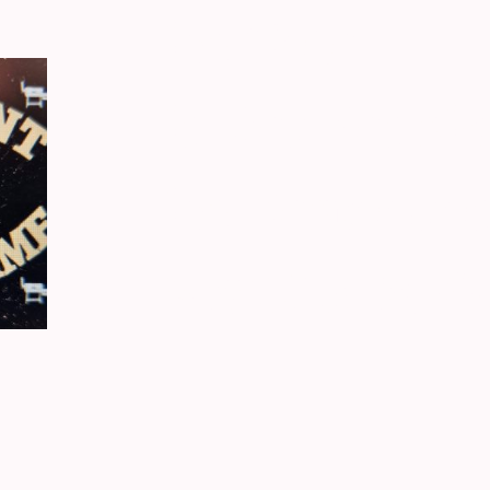
im Cafe
in der Pensi
im Restaura
SMOKE N F